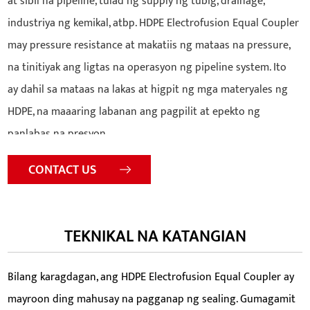
at sibil na pipeline, tulad ng supply ng tubig, drainage,
industriya ng kemikal, atbp. HDPE Electrofusion Equal Coupler
may pressure resistance at makatiis ng mataas na pressure,
na tinitiyak ang ligtas na operasyon ng pipeline system. Ito
ay dahil sa mataas na lakas at higpit ng mga materyales ng
HDPE, na maaaring labanan ang pagpilit at epekto ng
panlabas na presyon.
CONTACT US
TEKNIKAL NA KATANGIAN
Bilang karagdagan, ang HDPE Electrofusion Equal Coupler ay
mayroon ding mahusay na pagganap ng sealing. Gumagamit