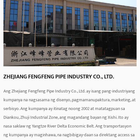
ZHEJIANG FENGFENG PIPE INDUSTRY CO., LTD.
Ang Zhejiang Fengfeng Pipe Industry Co., Ltd. ay isang pang-industriyang
kumpanya na nagsasama ng disenyo, pagmamanupaktura, marketing, at
serbisyo. Ang kumpanya ay itinatag noong 2002 at matatagpuan sa
Diankou, Zhuji Industrial Zone, ang magandang bayan ng Xishi. Ito ay
nasa saklaw ng Yangtze River Delta Economic Belt. Ang transportasyon
ng kumpanya ay maginhawa, na nagbibigay-daan sa direktang access sa