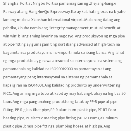
Shanghai Port at Ningbo Port sa pamamagitan ng Zhejiang-Jiangxi
Railway at ang Hang-Jin-Qu Expressway. Ito ay kalahating oras na biyahe
lamang mula sa Xiaoshan International Airport. Mula nang itatag ang
pabrika, kinuha namin ang "integrity management, mutual benefit, at
win-win" bilang aming layunin sa negosyo. Ang produksyon ng mga pipe
at pipe fitting ay gumagamit ng iba't ibang advanced at high-tech na
kagamitan sa produksyon na na-import mula sa ibang bansa. Ang lahat
ng mga produkto ay ginawa alinsunod sa internasyonal na sistema ng
pamamahala ng kalidad na ISO9001:2000 na pamantayan at ang
pamantayang pang-internasyonal na sistema ng pamamahala sa
kapaligiran na ISO14001. Ang kalidad ng produkto ay underwritten ng
PICC. Ang aming mga tubo at kabit ay may habang-buhay na higit sa 50
taon. Ang mga pangunahing produkto ng tatak ay PP-R pipe at pipe
fitting, PP-R glass fiber pipe, PP-R aluminum-plastic pipe, PE-RT floor
heating pipe, PE electric melting pipe fitting (50-1200mm), aluminum-
plastic pipe , brass pipe fittings, plumbing hoses, at higit pa. Ang