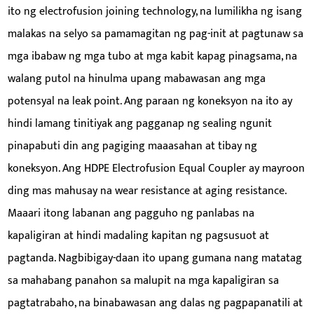
ito ng electrofusion joining technology, na lumilikha ng isang
malakas na selyo sa pamamagitan ng pag-init at pagtunaw sa
mga ibabaw ng mga tubo at mga kabit kapag pinagsama, na
walang putol na hinulma upang mabawasan ang mga
potensyal na leak point. Ang paraan ng koneksyon na ito ay
hindi lamang tinitiyak ang pagganap ng sealing ngunit
pinapabuti din ang pagiging maaasahan at tibay ng
koneksyon. Ang HDPE Electrofusion Equal Coupler ay mayroon
ding mas mahusay na wear resistance at aging resistance.
Maaari itong labanan ang pagguho ng panlabas na
kapaligiran at hindi madaling kapitan ng pagsusuot at
pagtanda. Nagbibigay-daan ito upang gumana nang matatag
sa mahabang panahon sa malupit na mga kapaligiran sa
pagtatrabaho, na binabawasan ang dalas ng pagpapanatili at