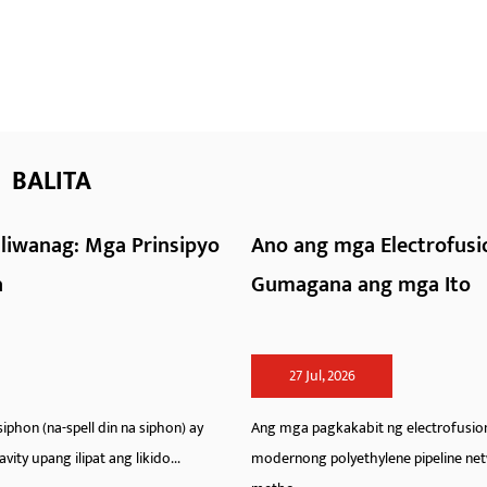
BALITA
Ano ang mga Electrofusion Fitting at Paano
Gumagana ang mga Ito
27 Jul, 2026
Ang mga pagkakabit ng electrofusion ay bumubuo sa backbone ng
modernong polyethylene pipeline network, na nagbibigay ng jointing